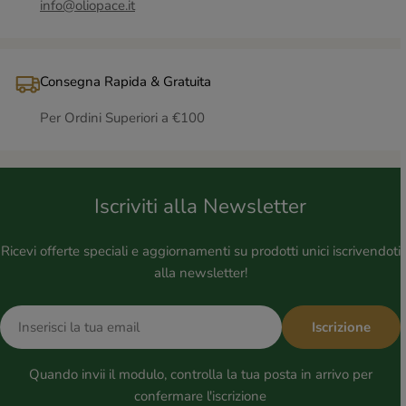
info@oliopace.it
Consegna Rapida & Gratuita
Per Ordini Superiori a €100
Iscriviti alla Newsletter
Ricevi offerte speciali e aggiornamenti su prodotti unici iscrivendoti
alla newsletter!
E-
Iscrizione
mail
Quando invii il modulo, controlla la tua posta in arrivo per
confermare l'iscrizione