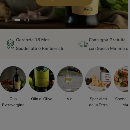
Garanzia 18 Mesi
Consegna Gratuita
Soddisfatti o Rimborsati
con Spesa Minima d
Olio
Olio di Oliva
Vini
Specialitá
Speciali
Extravergine
della Terra
Mar