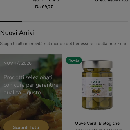
Filetti di Tonno
Orecchiette Fatte
Prezzo
Da €9,20
normale
Nuovi Arrivi
Scopri le ultime novità nel mondo del benessere e della nutrizione.
Novitá
NOVITÁ 2026
Prodotti selezionati
con cura per garantire
qualità e gusto
Olive Verdi Biologiche
Scoprili Tutti