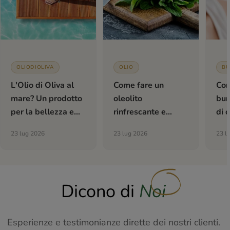
OLIODIOLIVA
OLIO
BU
L'Olio di Oliva al
Come fare un
Com
mare? Un prodotto
oleolito
bur
per la bellezza e
rinfrescante e
di o
per la salute
tonificante alla
fai
23 lug 2026
23 lug 2026
23 l
menta
Dicono di
Noi
Esperienze e testimonianze dirette dei nostri clienti.