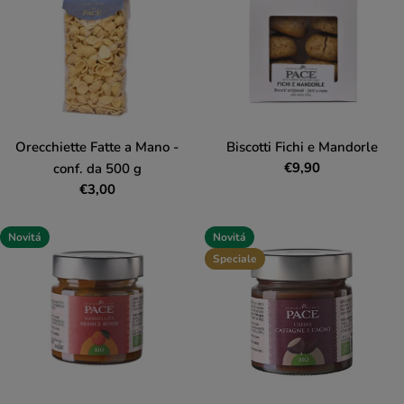
Orecchiette Fatte a Mano -
Biscotti Fichi e Mandorle
Prezzo
€9,90
conf. da 500 g
normale
Prezzo
€3,00
normale
Novitá
Novitá
Speciale