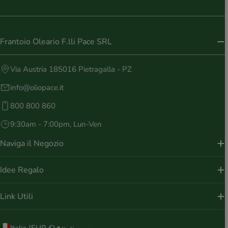
Frantoio Oleario F.lli Pace SRL
Via Austria 185016 Pietragalla - PZ
info@oliopace.it
800 800 860
9:30am - 7:00pm, Lun-Ven
Naviga il Negozio
Idee Regalo
Link Utili
P