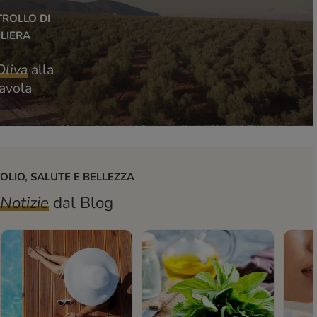
ROLLO DI
ILIERA
Oliva
alla
avola
OLIO, SALUTE E BELLEZZA
Notizie
dal Blog