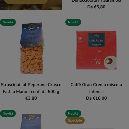
Denocciolate in Salamoia
Prezzo
Da €5,80
normale
Novitá
Novitá
Strascinati al Peperone Crusco
Caffè Gran Crema miscela
Fatti a Mano - conf. da 500 g
intensa
Prezzo
€3,80
Prezzo
Da €16,00
normale
normale
Novitá
Novitá
Speciale