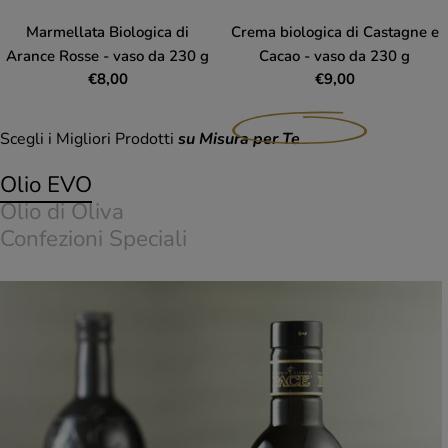
Marmellata Biologica di
Crema biologica di Castagne e
Arance Rosse - vaso da 230 g
Cacao - vaso da 230 g
Prezzo
€8,00
Prezzo
€9,00
normale
normale
Scegli i Migliori Prodotti
su Misura per Te
Olio EVO
Olio di Oliva
Confezioni Speciali