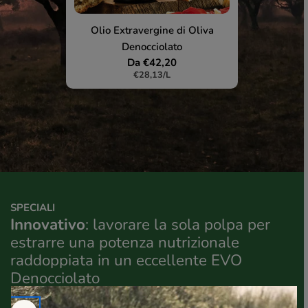
Olio Extravergine di Oliva
Denocciolato
Prezzo
Da €42,20
PREZZO
PER
€28,13
/
L
normale
UNITARIO
SPECIALI
Innovativo
: lavorare la sola polpa per
L
estrarre una potenza nutrizionale
Il
raddoppiata in un eccellente EVO
co
Denocciolato
de
1
/
2