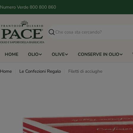
Vai
Numero Verde 800 800 860
al
contenuto
Ricerca
HOME
OLIO
OLIVE
CONSERVE IN OLIO
Home
Le Confezioni Regalo
Filetti di acciughe