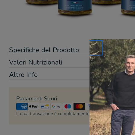
Specifiche del Prodotto
Valori Nutrizionali
Altre Info
Metodi
Pagamenti Sicuri
di
pagamento
La tua transazione è completamente sicura senza rischi per