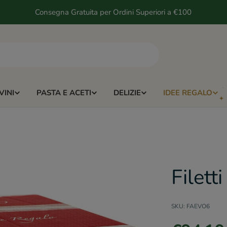
Consegna Gratuita per Ordini Superiori a €100
VINI
PASTA E ACETI
DELIZIE
IDEE REGALO
Filett
SKU:
FAEVO6