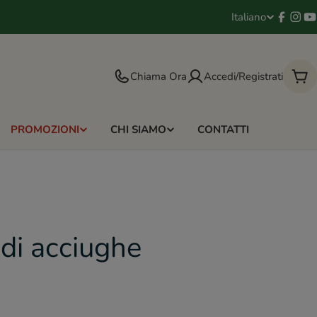
Italiano
L
Facebo
Inst
Y
i
Chiama Ora
Accedi/Registrati
n
Car
g
PROMOZIONI
CHI SIAMO
CONTATTI
u
a
i di acciughe