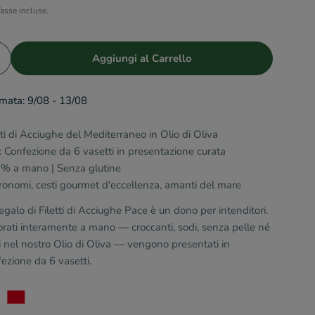
asse incluse.
Aggiungi al Carrello
 la quantità per Filetti di acciughe
umenta la quantità per Filetti di acciughe
imata:
9/08 - 13/08
tti di Acciughe del Mediterraneo in Olio di Oliva
:
Confezione da 6 vasetti in presentazione curata
% a mano | Senza glutine
onomi, cesti gourmet d'eccellenza, amanti del mare
galo di Filetti di Acciughe Pace è un dono per intenditori.
lavorati interamente a mano — croccanti, sodi, senza pelle né
i nel nostro Olio di Oliva — vengono presentati in
ezione da 6 vasetti.