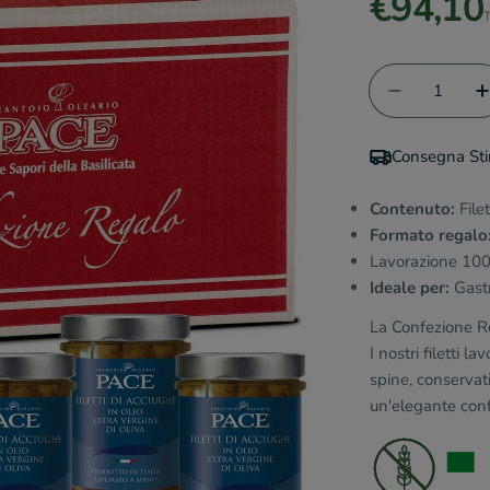
€94,10
T
Quantità
Diminuisci
A
Consegna St
Contenuto:
File
Formato regalo
Lavorazione 100
Ideale per:
Gastr
La Confezione Re
I nostri filetti 
spine, conservat
un'elegante conf